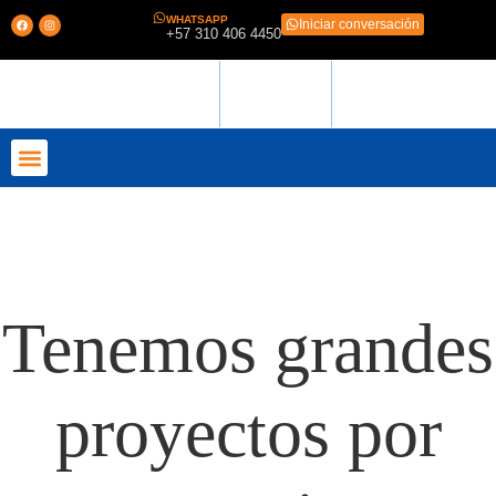
WHATSAPP
Iniciar conversación
+57 310 406 4450
QUIENES SOMOS
Tenemos grandes
proyectos por