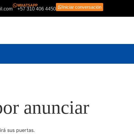
WHATSAPP
Iniciar conversación
il.com
+57 310 406 4450
or anunciar
irá sus puertas.