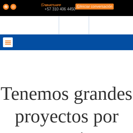
WHATSAPP
Iniciar conversación
+57 310 406 4450
QUIENES SOMOS
Tenemos grandes
proyectos por